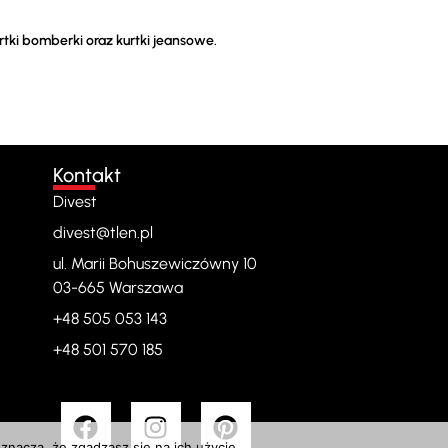
tki bomberki oraz kurtki jeansowe.
Kontakt
Divest
divest@tlen.pl
ul. Marii Bohuszewiczówny 10
03-665 Warszawa
+48 505 053 143
+48 501 570 185
znacza, że zgadzasz się na ich użycie.