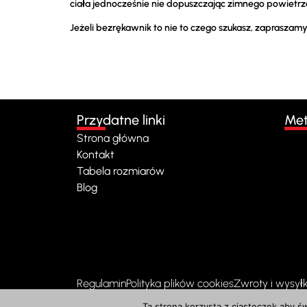
ciała jednocześnie nie dopuszczając zimnego powietrza
Jeżeli bezrękawnik to nie to czego szukasz, zapraszam
Przydatne linki
Met
Strona główna
Kontakt
Tabela rozmiarów
Blog
Regulamin
Polityka plików cookies
Zwroty i wysyłk
Ta strona korzysta z ciasteczek aby ś