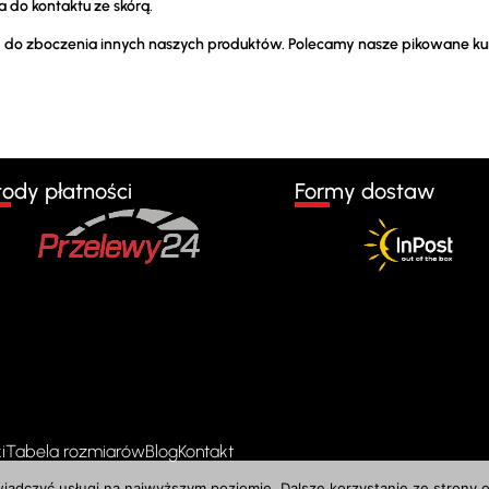
 do kontaktu ze skórą.
y do zboczenia innych naszych produktów. Polecamy nasze pikowane kur
ody płatności
Formy dostaw
i
Tabela rozmiarów
Blog
Kontakt
wiadczyć usługi na najwyższym poziomie. Dalsze korzystanie ze strony o