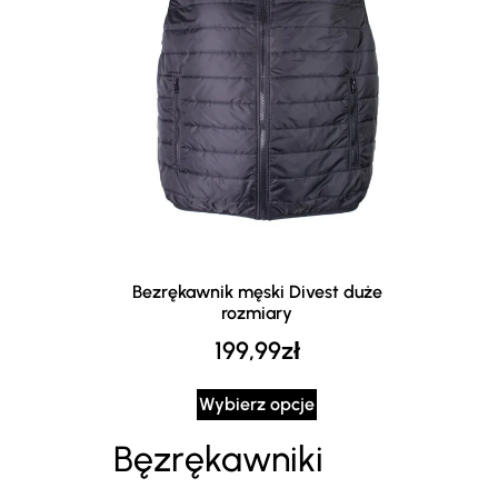
Bezrękawnik męski Divest duże
rozmiary
199,99
zł
Wybierz opcje
Bęzrękawniki