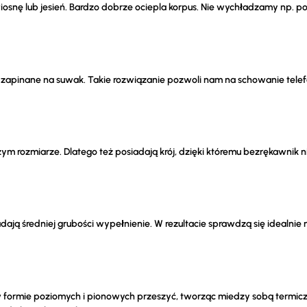
wiosnę lub jesień. Bardzo dobrze ociepla korpus. Nie wychładzamy np. 
zapinane na suwak. Takie rozwiązanie pozwoli nam na schowanie telef
rozmiarze. Dlatego też posiadają krój, dzięki któremu bezrękawnik nie
adają średniej grubości wypełnienie. W rezultacie sprawdzą się idealni
ormie poziomych i pionowych przeszyć, tworząc miedzy sobą termiczne 