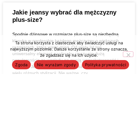
Jakie jeansy wybrać dla mężczyzny
plus-size?
Spodnie dżinsowe w rozmiarze plus-size są niezbędną
klasyką w garderobie każdego mężczyzny o większych
Ta strona korzysta z ciasteczek aby świadczyć usługi na
rozmiarach, którą warto mieć. Od wielu lat ten
najwyższym poziomie. Dalsze korzystanie ze strony oznacza,
uniwersalny element garderoby cieszy się dużą
że zgadzasz się na ich użycie.
popularnością ze względu na swoją wszechstronność i
Zgoda
Nie wyrażam zgody
Polityka prywatności
trwałość. Jeansy są klasyczne i można je dopasować do
wielu różnych stylizacji. Nie ważne, czy
Czytaj dalej →